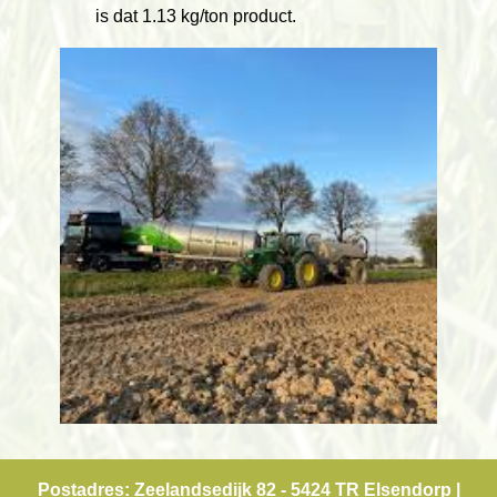
is dat 1.13 kg/ton product.
Postadres: Zeelandsedijk 82 - 5424 TR Elsendorp |