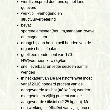
wordt verspreid door ons op het land
geleverd
werkt pH-verhogend en
structuurverbetering
bevat
sporenelementen(borium,mangaan,zwavel
en magnesium
draagt bij aan het op peil houden van de
organische stofbalans
geeft een rendement van 170
NW(voorheen zbw) kg/ton
snel leverbaar en ieder seizoen aan te
wenden
in het kader van De Meststoffenwet moet
vanaf 2010 honderd procent van de
aangevoerde fosfaat (=8 kg/ton) worden
meegeteld en vijftig procent van de
aangevoerde stikstof (=2.25 kg/ton). Met
een werkingscoëfficiënt van vijftig procent